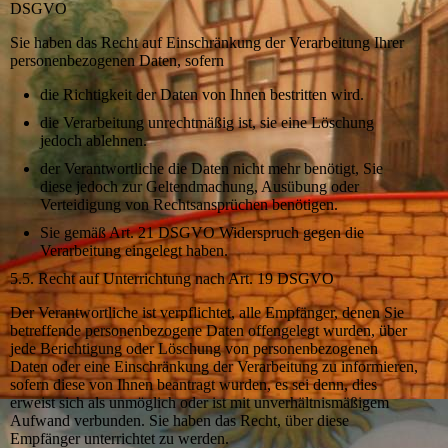
DSGVO
Sie haben das Recht auf Einschränkung der Verarbeitung Ihrer
personenbezogenen Daten, sofern
die Richtigkeit der Daten von Ihnen bestritten wird.
die Verarbeitung unrechtmäßig ist, sie eine Löschung
jedoch ablehnen.
der Verantwortliche die Daten nicht mehr benötigt, Sie
diese jedoch zur Geltendmachung, Ausübung oder
Verteidigung von Rechtsansprüchen benötigen.
Sie gemäß Art. 21 DSGVO Widerspruch gegen die
Verarbeitung eingelegt haben.
5.5. Recht auf Unterrichtung nach Art. 19 DSGVO
Der Verantwortliche ist verpflichtet, alle Empfänger, denen Sie
betreffende personenbezogene Daten offengelegt wurden, über
jede Berichtigung oder Löschung von personenbezogenen
Daten oder eine Einschränkung der Verarbeitung zu informieren,
sofern diese von Ihnen beantragt wurden, es sei denn, dies
erweist sich als unmöglich oder ist mit unverhältnismäßigem
Aufwand verbunden. Sie haben das Recht, über diese
Empfänger unterrichtet zu werden.