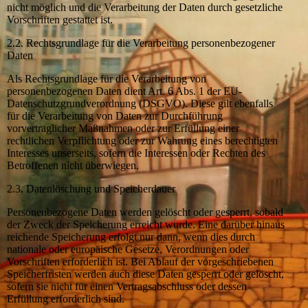
nicht möglich und die Verarbeitung der Daten durch gesetzliche
Vorschriften gestattet ist.
2.2. Rechtsgrundlage für die Verarbeitung personenbezogener
Daten
Als Rechtsgrundlage für die Verarbeitung von
personenbezogenen Daten dient Art. 6 Abs. 1 der EU-
Datenschutzgrundverordnung (DSGVO). Diese gilt ebenfalls
für die Verarbeitung von Daten zur Durchführung
vorvertraglicher Maßnahmen oder zur Erfüllung einer
rechtlichen Verpflichtung oder zur Wahrung eines berechtigten
Interesses unserseits, sofern die Interessen oder Rechten des
Betroffenen nicht überwiegen.
2.3. Datenlöschung und Speicherdauer
Personenbezogene Daten werden gelöscht oder gesperrt, sobald
der Zweck der Speicherung erreicht wurde. Eine darüber hinaus
reichende Speicherung erfolgt nur dann, wenn dies durch
nationale oder europäische Gesetze, Verordnungen oder
Vorschriften erforderlich ist. Bei Ablauf der vorgeschriebenen
Speicherfristen werden auch diese Daten gesperrt oder gelöscht,
sofern sie nicht für einen Vertragsabschluss oder dessen
Erfüllung erforderlich sind.