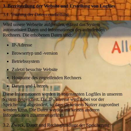
3. Bereitstellung der Website und Erstellung von Logfiles
3.1. Umfang der Datenverarbeitung
Wird unsere Webseite aufgerufen, erfasst das System
automatisiert Daten und Informationen des aufrufenden
Rechners. Die erhobenen Daten sind:
IP-Adresse
Browsertyp und -version
Betriebssystem
Zuletzt besuchte Website
Hostname des zugreifenden Rechners
Datum und Uhrzeit
Diese Informationen werden in sogenannten Logfiles in unserem
System gespeichert. Die IP-Adresse wird dabei vor der
Speicherung abgeändert, so dass sie keinem Nutzer zugeordnet
werden kann. Die Daten werden mit keinen anderen
Informationen zusammengeführt.
3.2. Zweck, Dauer und Rechtsgrundlage der Speicherung