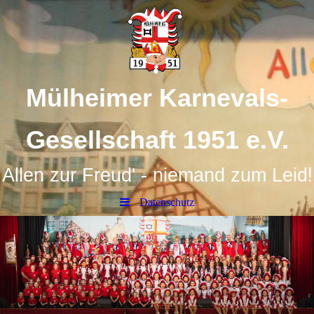
Mülheimer Karnevals-
Gesellschaft 1951 e.V.
d!
Allen zur Freud' - niemand zum Lei
Datenschutz