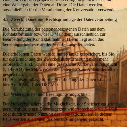
eine Weitergabe der Daten an Dritte. Die Daten werden
ausschließlich für die Verarbeitung der Konversation verwendet.
4.2. Zweck, Dauer und Rechtsgrundlage der Datenverarbeitung
Die Verarbeitung der personenbezogenen Daten aus dem
Kontaktformular bzw. der E-Mail dient ausschließlich zur
Bearbeitung der Kontaktaufnahme. Hierin liegt auch das
berechtigte Interesse an der Verarbeitung der Daten.
Die erhobenen Daten werden nur so lange gespeichert, bis Sie
für die Erreichung des Zweckes ihrer Erhebung nicht mehr
erforderlich sind. Soweit eine gesetzliche Aufbewahrungspflicht
(§ 147 AO) besteht, werden die Daten bis zum Ablauf derselben
gespeichert.
Die Rechtsgrundlage für die Verarbeitung der Daten ist auch
hier Art. 6 Abs. 1 der DSGVO.
4.3. Widerspruchs- und Beseitigungsmöglichkeit
Der Nutzer hat jederzeit die Möglichkeit, der Speicherung seiner
personenbezogenen Daten jederzeit widersprechen – via E-Mail
oder durch erneute Nutzung des Kontaktformulars. In diesem
Falle werden alle Daten des Nutzers umgehend gelöscht.