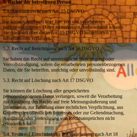
5. Rechte der betroffenen Person
5.1. Auskunftsrecht nach Art. 15 DSGVO
Sie können Auskunft über Ihre von uns verarbeiteten
personenbezogenen Daten zu verlangen. Insbesondere können
Sie Auskunft über die in Art. 15 DSGVO aufgelisteten
Informationen verlangen.
5.2. Recht auf Berichtigung nach Art 16 DSGVO
Sie haben das Recht auf unverzügliche Berichtigung oder
Vervollständigung, sofern die verarbeiteten personenbezogenen
Daten, die Sie betreffen, unrichtig oder unvollständig sind.
5.3. Recht auf Löschung nach Art 17 DSGVO
Sie können die Löschung aller gespeicherten
personenbezogenen Daten verlangen, soweit die Verarbeitung
zur Ausübung des Rechts auf freie Meinungsäußerung und
Information, zur Erfüllung einer rechtlichen Verpflichtung, aus
Gründen des öffentlichen Interesses oder zur Geltendmachung,
Ausübung oder Verteidigung von Rechtsansprüchen nicht
erforderlich ist.
5.4. Recht auf Einschränkung der Verarbeitung nach Art 18