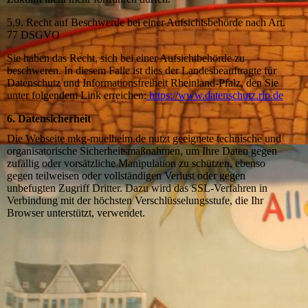
5.9. Recht auf Beschwerde bei einer Aufsichtsbehörde nach Art.
77 DSGVO
Sie haben das Recht, sich bei einer Aufsichtbehörde zu
beschweren. In diesem Falle ist dies der Landesbeauftragte für
Datenschutz und Informationsfreiheit Rheinland-Pfalz, den Sie
unter folgendem Link erreichen:
https://www.datenschutz.rlp.de
6. Datensicherheit
Die Webseite mkg-muelheim.de nutzt geeignete technische und
organisatorische Sicherheitsmaßnahmen, um Ihre Daten gegen
zufällig oder vorsätzliche Manipulation zu schützen, ebenso
gegen teilweisen oder vollständigen Verlust oder gegen
unbefugten Zugriff Dritter. Dazu wird das SSL-Verfahren in
Verbindung mit der höchsten Verschlüsselungsstufe, die Ihr
Browser unterstützt, verwendet.