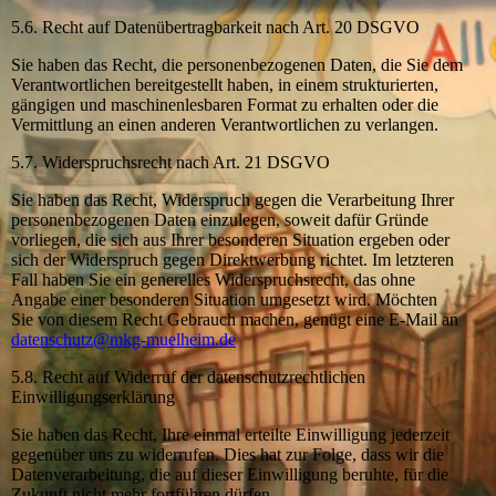
5.6. Recht auf Datenübertragbarkeit nach Art. 20 DSGVO
Sie haben das Recht, die personenbezogenen Daten, die Sie dem
Verantwortlichen bereitgestellt haben, in einem strukturierten,
gängigen und maschinenlesbaren Format zu erhalten oder die
Vermittlung an einen anderen Verantwortlichen zu verlangen.
5.7. Widerspruchsrecht nach Art. 21 DSGVO
Sie haben das Recht, Widerspruch gegen die Verarbeitung Ihrer
personenbezogenen Daten einzulegen, soweit dafür Gründe
vorliegen, die sich aus Ihrer besonderen Situation ergeben oder
sich der Widerspruch gegen Direktwerbung richtet. Im letzteren
Fall haben Sie ein generelles Widerspruchsrecht, das ohne
Angabe einer besonderen Situation umgesetzt wird. Möchten
Sie von diesem Recht Gebrauch machen, genügt eine E-Mail an
datenschutz@mkg-muelheim.de
5.8. Recht auf Widerruf der datenschutzrechtlichen
Einwilligungserklärung
Sie haben das Recht, Ihre einmal erteilte Einwilligung jederzeit
gegenüber uns zu widerrufen. Dies hat zur Folge, dass wir die
Datenverarbeitung, die auf dieser Einwilligung beruhte, für die
Zukunft nicht mehr fortführen dürfen.