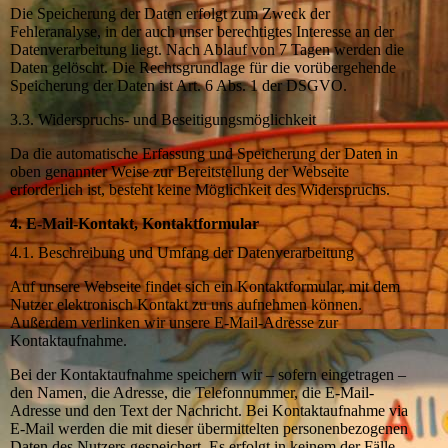
Die Speicherung der Daten erfolgt zum Zweck der
Fehleranalyse, in der auch unser berechtigtes Interesse an der
Datenverarbeitung liegt. Nach Ablauf von 7 Tagen werden die
Daten gelöscht. Die Rechtsgrundlage für die vorübergehende
Speicherung der Daten ist Art. 6 Abs. 1 der DSGVO.
3.3. Widerspruchs- und Beseitigungsmöglichkeit
Da die automatische Erfassung und Speicherung der Daten in
oben genannter Weise zur Bereitstellung der Webseite
erforderlich ist, besteht keine Möglichkeit des Widerspruchs.
4. E-Mail-Kontakt, Kontaktformular
4.1. Beschreibung und Umfang der Datenverarbeitung
Auf unsere Webseite findet sich ein Kontaktformular, mit dem
Nutzer elektronisch Kontakt zu uns aufnehmen können.
Außerdem verlinken wir unsere E-Mail-Adresse zur
Kontaktaufnahme.
Bei der Kontaktaufnahme speichern wir – sofern eingetragen –
den Namen, die Adresse, die Telefonnummer, die E-Mail-
Adresse und den Text der Nachricht. Bei Kontaktaufnahme via
E-Mail werden die mit dieser übermittelten personenbezogenen
Daten des Nutzers gespeichert. Es erfolgt in keinem der Fälle