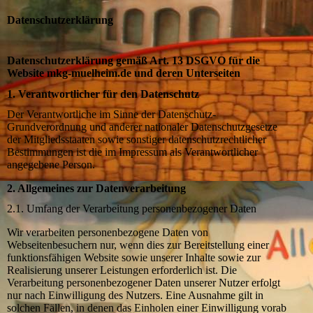
Datenschutzerklärung
Datenschutzerklärung gemäß Art. 13 DSGVO für die
Website mkg-muelheim.de und deren Unterseiten
1. Verantwortlicher für den Datenschutz
Der Verantwortliche im Sinne der Datenschutz-
Grundverordnung und anderer nationaler Datenschutzgesetze
der Mitgliedsstaaten sowie sonstiger datenschutzrechtlicher
Bestimmungen ist die im Impressum als Verantwortlicher
angegebene Person.
2. Allgemeines zur Datenverarbeitung
2.1. Umfang der Verarbeitung personenbezogener Daten
Wir verarbeiten personenbezogene Daten von
Webseitenbesuchern nur, wenn dies zur Bereitstellung einer
funktionsfähigen Website sowie unserer Inhalte sowie zur
Realisierung unserer Leistungen erforderlich ist. Die
Verarbeitung personenbezogener Daten unserer Nutzer erfolgt
nur nach Einwilligung des Nutzers. Eine Ausnahme gilt in
solchen Fällen, in denen das Einholen einer Einwilligung vorab