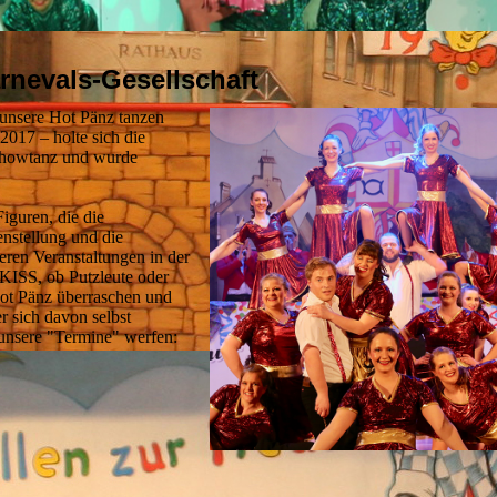
rnevals-Gesellschaft
unsere Hot Pänz tanzen
017 – holte sich die
Showtanz und wurde
Figuren, die die
nstellung und die
eren Veranstaltungen in der
KISS, ob Putzleute oder
Hot Pänz überraschen und
r sich davon selbst
 unsere "Termine" werfen: