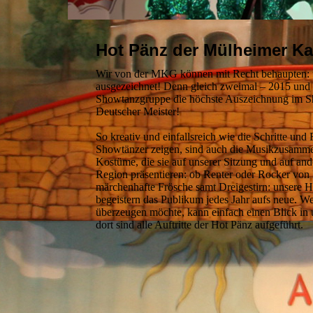
Hot Pänz der Mülheimer Ka
Wir von der MKG können mit Recht behaupten: 
ausgezeichnet! Denn gleich zweimal – 2015 und 2
Showtanzgruppe die höchste Auszeichnung im 
Deutscher Meister!
So kreativ und einfallsreich wie die Schritte und 
Showtänzer zeigen, sind auch die Musikzusamme
Kostüme, die sie auf unserer Sitzung und auf and
Region präsentieren: ob Renter oder Rocker von 
märchenhafte Frösche samt Dreigestirn: unsere 
begeistern das Publikum jedes Jahr aufs neue. We
überzeugen möchte, kann einfach einen Blick in
dort sind alle Auftritte der Hot Pänz aufgeführt.