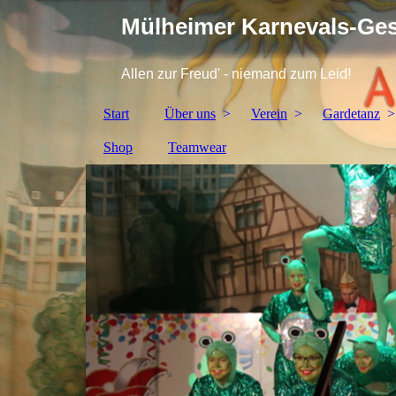
Mülheimer Karnevals-Gese
d!
Allen zur Freud' - niemand zum Lei
Start
Über uns
Verein
Gardetanz
Shop
Teamwear