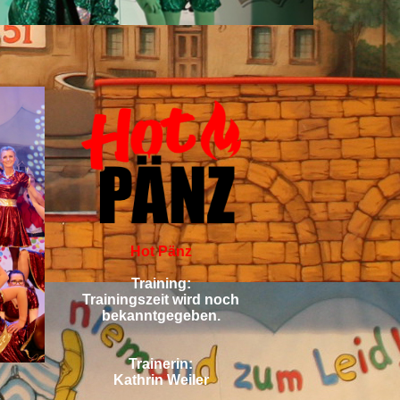
Hot Pänz
Training:
Trainingszeit wird noch
bekanntgegeben.
Trainerin:
Kathrin Weiler