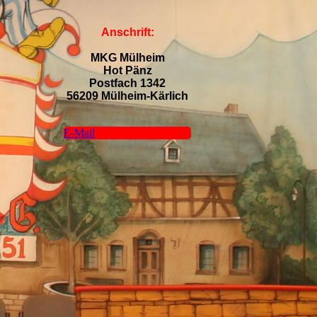
An
schrift:
MKG Mülheim
Hot Pänz
Postfach 1342
56209 Mülheim-Kärlich
E-Mail